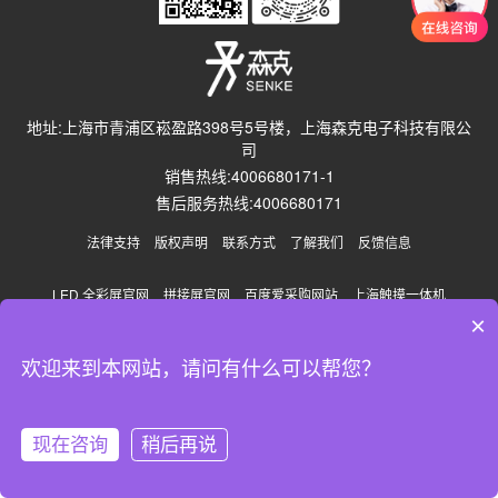
地址:上海市青浦区崧盈路398号5号楼，上海森克电子科技有限公
司
销售热线:4006680171-1
售后服务热线:4006680171
法律支持
版权声明
联系方式
了解我们
反馈信息
LED 全彩屏官网
拼接屏官网
百度爱采购网站
上海触摸一体机
×
Copyright © 2026 森克SH Group.
欢迎来到本网站，请问有什么可以帮您？
沪ICP备18008616号-1
沪公网安备 31011502010036号
现在咨询
稍后再说