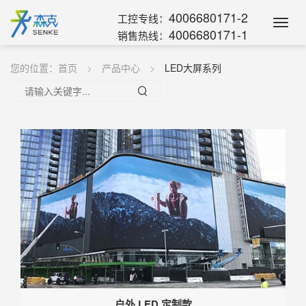
4006680171-2
工控专线：
Toggl
4006680171-1
销售热线：
Navig
您的位置：
首页
产品中心
LED大屏系列
户外 LED 定制款