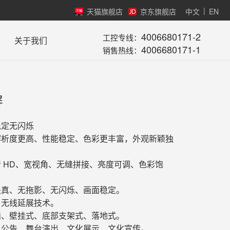
|
天猫旗舰店
京东旗舰店
中文
EN
4006680171-2
工控专线：
关于我们
4006680171-1
销售热线：
屏
稳定无闪烁
解析度更高、性能稳定、色彩更丰富，外观新颖独
 HD、宽视角、无缝拼接、亮度可调、色彩饱
失真、无拖影、无闪烁、画面稳定。
、无线延展技术。
墙、壁挂式、底部支架式、落地式。
、公告、舞台演出、文化展示、文化宣传。